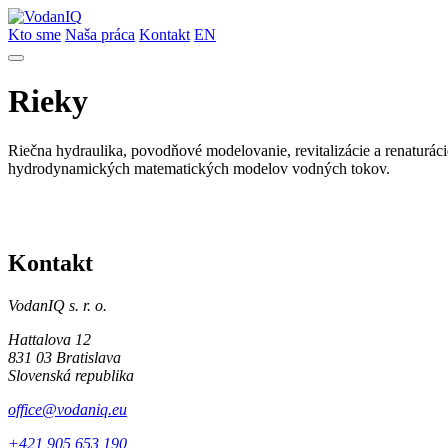
Kto sme
Naša práca
Kontakt
EN
Rieky
Riečna hydraulika, povodňové modelovanie, revitalizácie a renaturác
hydrodynamických matematických modelov vodných tokov.
Kontakt
VodanIQ s. r. o.
Hattalova 12
831 03 Bratislava
Slovenská republika
office@vodaniq.eu
+421 905 653 190